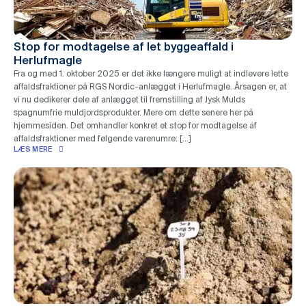
Stop for modtagelse af let byggeaffald i
Herlufmagle
Fra og med 1. oktober 2025 er det ikke længere muligt at indlevere lette
affaldsfraktioner på RGS Nordic-anlægget i Herlufmagle. Årsagen er, at
vi nu dedikerer dele af anlægget til fremstilling af Jysk Mulds
spagnumfrie muldjordsprodukter. Mere om dette senere her på
hjemmesiden. Det omhandler konkret et stop for modtagelse af
affaldsfraktioner med følgende varenumre: […]
LÆS MERE