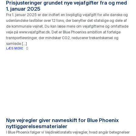
Prisjusteringer grundet nye vejafgifter fra og med
1. januar 2025
Fra 1. januar 2025 er der indført en lovpligtig vejafgift for alle danske og
udenlandske lastbiler over 12 tons, der benytter det statslige og dele af
de kommunale vejnet. Du kan læse mere om vejafgifterne og omfattede
veje på www.vejafgifter.dk. Det er Blue Phoenixs ambition at forfølge
transportløsninger, der mindsker C02, reducerer trekantskørsel og
samlede […]
LÆS MERE
Nye vejregler giver navneskift for Blue Phoenix
nyttiggørelsesmaterialer
I Blue Phoenix følger vi Vejdirektoratets vejregler, hvad angår betegnelser