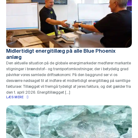
Midlertidigt energitillæg på alle Blue Phoenix
anlæg
Den aktuelle situation på de globale energimarkeder medfører markante
stigninger i brændstof- og transportomkostninger, der i betydelig grad
påvirker vores samlede driftsøkonomi. På den baggrund ser vi os
desværre nødsaget til at indføre et midlertidigt energitillæg på samtlige
fakturaer. Tillægget vil fremgå tydeligt af jeres faktura, og det gælder fra
den 1. april 2026. Energitillægget […]
LÆS MERE