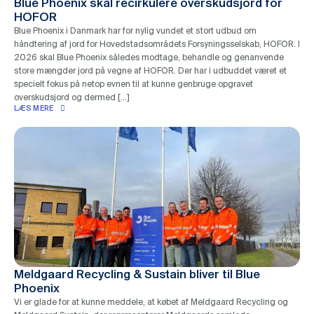
Blue Phoenix skal recirkulere overskudsjord for
HOFOR
Blue Phoenix i Danmark har for nylig vundet et stort udbud om
håndtering af jord for Hovedstadsområdets Forsyningsselskab, HOFOR. I
2026 skal Blue Phoenix således modtage, behandle og genanvende
store mængder jord på vegne af HOFOR. Der har i udbuddet været et
specielt fokus på netop evnen til at kunne genbruge opgravet
overskudsjord og dermed […]
LÆS MERE
Meldgaard Recycling & Sustain bliver til Blue
Phoenix
Vi er glade for at kunne meddele, at købet af Meldgaard Recycling og