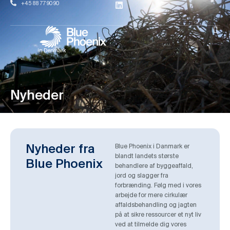
+45 88 77 90 90
in Denmark
Nyheder
Nyheder fra
Blue Phoenix i Danmark er
blandt landets største
Blue Phoenix
behandlere af byggeaffald,
jord og slagger fra
forbrænding. Følg med i vores
arbejde for mere cirkulær
affaldsbehandling og jagten
på at sikre ressourcer et nyt liv
ved at tilmelde dig vores