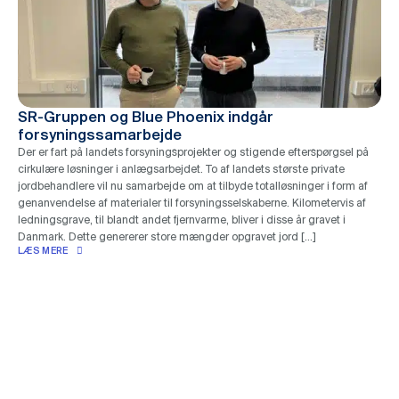
SR-Gruppen og Blue Phoenix indgår
forsyningssamarbejde
Der er fart på landets forsyningsprojekter og stigende efterspørgsel på
cirkulære løsninger i anlægsarbejdet. To af landets største private
jordbehandlere vil nu samarbejde om at tilbyde totalløsninger i form af
genanvendelse af materialer til forsyningsselskaberne. Kilometervis af
ledningsgrave, til blandt andet fjernvarme, bliver i disse år gravet i
Danmark. Dette genererer store mængder opgravet jord […]
LÆS MERE