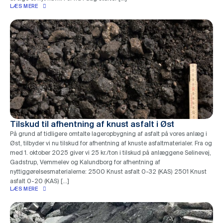
LÆS MERE
Tilskud til afhentning af knust asfalt i Øst
På grund af tidligere omtalte lageropbygning af asfalt på vores anlæg i
Øst, tilbyder vi nu tilskud for afhentning af knuste asfaltmaterialer. Fra og
med 1. oktober 2025 giver vi 25 kr./ton i tilskud på anlæggene Selinevej,
Gadstrup, Vemmelev og Kalundborg for afhentning af
nyttiggørelsesmaterialerne: 2500 Knust asfalt 0-32 (KAS) 2501 Knust
asfalt 0-20 (KAS) […]
LÆS MERE