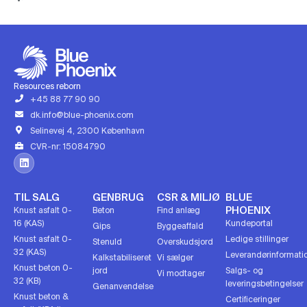
Resources reborn
+45 88 77 90 90
dk.info@blue-phoenix.com
Selinevej 4, 2300 København
CVR-nr: 15084790
TIL SALG
GENBRUG
CSR & MILJØ
BLUE
PHOENIX
Knust asfalt 0-
Beton
Find anlæg
16 (KAS)
Kundeportal
Gips
Byggeaffald
Knust asfalt 0-
Ledige stillinger
Stenuld
Overskudsjord
32 (KAS)
Leverandørinformati
Kalkstabiliseret
Vi sælger
Knust beton 0-
jord
Salgs- og
Vi modtager
32 (KB)
leveringsbetingelser
Genanvendelse
Knust beton &
Certificeringer