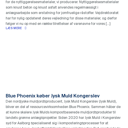
for de nyttiggørelsesmaterialer, vi producerer. Nyttiggørelsesmaterialer
som knust beton og knust asfalt anvendes regelmæssigt i
anlægsarbejde som erstatning for jomfruelige råstoffer. Vejdirektoratet
har for nylig opdateret deres vejledning for disse materialer, og derfor
følger vi nu op med en række tilrettelser af varenavne for vores […]
LÆS MERE
Blue Phoenix køber Jysk Muld Kongerslev
Den nordjyske muldjordsproducent, Jysk Muld Kongerslev (Jysk Muld),
bliver en del af ressourcevirksomheden Blue Phoenix. Sammen håber de
at kunne skalere Jysk Mulds kompostbaserede muldjordsprodukter til
landets grønne anlægsprojekter. Siden 2020 har Jysk Muld i Kongerslev
syd for Aalborg specialiseret sig i komposteringsprocesser for at