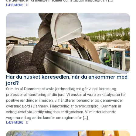
de genvinder forskellige metaller og nyttiggør slaggegrus. I […]
LÆS MERE
Har du husket køresedlen, når du ankommer med
jord?
Som én af Danmarks største jordmodtagere går vi op i korrekt og
professionel håndtering af din jord. Vi ønsker at være en katalysator for
positive ændringer i måden, vi håndterer, behandler og genanvender
overskudsjord i Danmark. Håndtering af overskudsjord i Danmark er
velreguleret via Jordflytningsbekendtgørelsen. Vi minder løbende
vognmænd og andre kunder om reglerne for […]
LÆS MERE