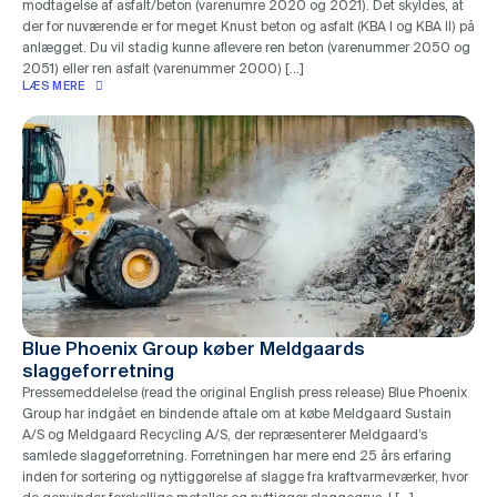
modtagelse af asfalt/beton (varenumre 2020 og 2021). Det skyldes, at
der for nuværende er for meget Knust beton og asfalt (KBA I og KBA II) på
anlægget. Du vil stadig kunne aflevere ren beton (varenummer 2050 og
2051) eller ren asfalt (varenummer 2000) […]
LÆS MERE
Blue Phoenix Group køber Meldgaards
slaggeforretning
Pressemeddelelse (read the original English press release) Blue Phoenix
Group har indgået en bindende aftale om at købe Meldgaard Sustain
A/S og Meldgaard Recycling A/S, der repræsenterer Meldgaard’s
samlede slaggeforretning. Forretningen har mere end 25 års erfaring
inden for sortering og nyttiggørelse af slagge fra kraftvarmeværker, hvor