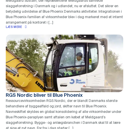
Meldgaard Sustain, der repræsenterer Meldgaards samlede
slaggeforretning i Danmark og i udlandet, nu er afsluttet. Det sikrer en
betydelig udvidelse af Blue Phoenix Denmarks aktiviteter. Integrationen i
Blue Phoenix-familien af ​​virksomheder blev i dag markeret med et internt
arrangement på kontoret i […]
LÆS MERE
RGS Nordic bliver til Blue Phoenix
Ressourcevirksomheden RGS Nordic, der er blandt Danmarks største
behandlere af byggeaffald og jord, skifter navn til Blue Phoenix.
Navneskiftet skyldes en global konsolidering af alle virksomheder under
Blue Phoenix-paraplyen samt aftalen om købet af Meldgaard’s
slaggeforretning. Bygge- og anlægsbranchen i Danmark skal til at lære
at sige et nyt navn. For fra i dag starter […]