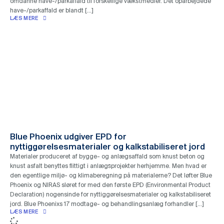
omdanne have-/parkaffald til forskellige vækstmedier. Det oparbejdede
have-/parkaffald er blandt […]
LÆS MERE
Blue Phoenix udgiver EPD for
nyttiggørelsesmaterialer og kalkstabiliseret jord
Materialer produceret af bygge- og anlægsaffald som knust beton og
knust asfalt benyttes flittigt i anlægsprojekter herhjemme. Men hvad er
den egentlige miljø- og klimaberegning på materialerne? Det løfter Blue
Phoenix og NIRAS sløret for med den første EPD (Environmental Product
Declaration) nogensinde for nyttiggørelsesmaterialer og kalkstabiliseret
jord. Blue Phoenixs 17 modtage- og behandlingsanlæg forhandler […]
LÆS MERE