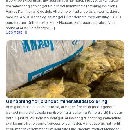
Blue Phoenix Denmark IBA Sustain A/S har netop indgået to kontrakter
om håndtering af slagger fra det det kommunale forsyningsselskab i
Aarhus Kommune, Kredsløb. Aftalerne omfatter deres anlæg i Lisbjerg
med ca. 45.000 tons og anlægget i Skanderborg med omkring 11.000
tons slagger. Driftsdirektør Frank Houborg Sandgaard udtaler: ”Vi er
stolte af at skulle håndtere […]
LÆS MERE
Genåbning for blandet mineraluldsisolering
Vi er glade for at kunne meddele, at vi igen åbner for modtagelse af
blandet mineraluldsisolering (Isolering til sortering (Mineraluld)) fra dags
dato, 1. juni 2026. Bemærk venligst, at Isolering til sortering (mineraluld)
skal komme fra relevante koncessionsområder. Har duspørgsmål hertil,
er du meget velkommen til at kontakte Blue Phoenix Product Manager,