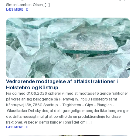
Simon Lambert Olsen, […]
LÆS MERE
Vedrørende modtagelse af affaldsfraktioner i
Holstebro og Kåstrup
Fra og med 01.06.2026 ophører vi med at modtage følgende fraktioner
på vores anlæg beliggende på Hjermvej 19, 7500 Holstebro samt
Kåstrupvej 15b, 7860 Spøttrup: – Tegl/beton – Gips – Planglas –
Glas/flasker Det skyldes, at de tilgængelige mængder ikke længere gør
det driftsmæssigt muligt at opretholde en produktionslinje for disse
fraktioner. Vi beder derfor kunder i området om […]
LÆS MERE