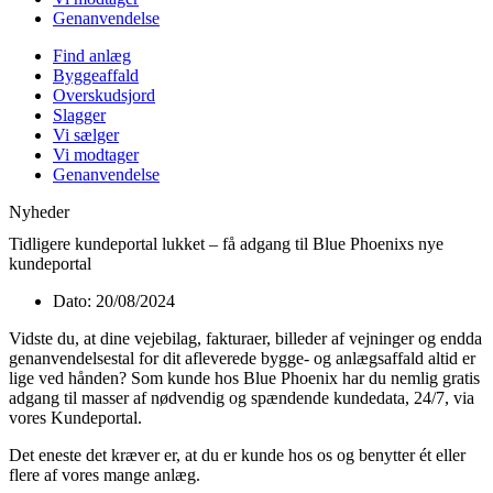
Genanvendelse
Find anlæg
Byggeaffald
Overskudsjord
Slagger
Vi sælger
Vi modtager
Genanvendelse
Nyheder
Tidligere kundeportal lukket – få adgang til Blue Phoenixs nye
kundeportal
Dato:
20/08/2024
Vidste du, at dine vejebilag, fakturaer, billeder af vejninger og endda
genanvendelsestal for dit afleverede bygge- og anlægsaffald altid er
lige ved hånden? Som kunde hos Blue Phoenix har du nemlig gratis
adgang til masser af nødvendig og spændende kundedata, 24/7, via
vores Kundeportal.
Det eneste det kræver er, at du er kunde hos os og benytter ét eller
flere af vores mange anlæg.