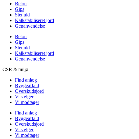
Beton
Gips
Stenuld
Kalkstabiliseret jord
Genanvendelse
Beton
Gips
Stenuld
Kalkstabiliseret jord
Genanvendelse
CSR & miljø
Find anlæg
Byggeaffald
Overskudsjord
Vi sælger
Vi modtager
Find anlæg
Byggeaffald
Overskudsjord
Vi sælger
Vi modtager