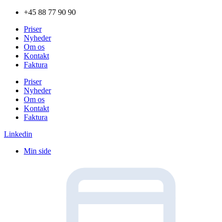
Videre
+45 88 77 90 90
til
Priser
indhold
Nyheder
Om os
Kontakt
Faktura
Priser
Nyheder
Om os
Kontakt
Faktura
Linkedin
Min side