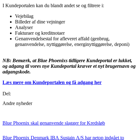
I Kundeportalen kan du blandt andet se og filtrere i:
Vejebilag
Billeder af dine vejninger
Analyser
Fakturaer og kreditnotaer
Genanvendelsestal for afleveret affald (genbrug,
genanvendelse, nyttiggørelse, energinyttiggørelse, deponi)
NB: Bemærk, at Blue Phoenixs tidligere Kundeportal er lukket,
og adgang til vores nye Kundeportal kræver et nyt brugernavn og
adgangskode.
Læs mere om Kundeportalen og få adgang her
Del:
Andre nyheder
Blue Phoenix skal genanvende slagger for Kredsløb
Blue Phoenix Denmark IBA Sustain A/S har netop indgået to