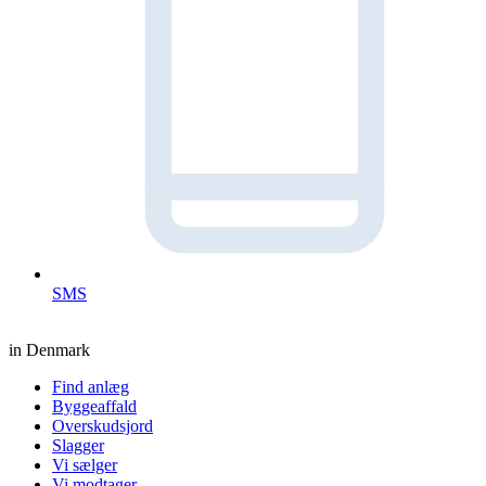
SMS
in Denmark
Find anlæg
Byggeaffald
Overskudsjord
Slagger
Vi sælger
Vi modtager