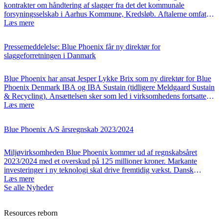
kontrakter om håndtering af slagger fra det det kommunale
forsyningsselskab i Aarhus Kommune, Kredsløb. Aftalerne omfatter
deres anlæg i Lisbjerg med ca. 45.000 tons og anlægget i
Læs mere
Skanderborg med omkring 11.000 tons slagger. Driftsdirektør Frank
Houborg Sandgaard udtaler: ”Vi er stolte af at skulle håndtere […]
Pressemeddelelse: Blue Phoenix får ny direktør for
slaggeforretningen i Danmark
Blue Phoenix har ansat Jesper Lykke Brix som ny direktør for Blue
Phoenix Denmark IBA og IBA Sustain (tidligere Meldgaard Sustain
& Recycling). Ansættelsen sker som led i virksomhedens fortsatte
udvikling efter Blue Phoenix’ overtagelse af de tidligere Meldgaard-
Læs mere
aktiviteter inden for behandling og genanvendelse af slagger i
Danmark. Jesper Lykke Brix tiltrådte stillingen den 1. […]
Blue Phoenix A/S årsregnskab 2023/2024
Miljøvirksomheden Blue Phoenix kommer ud af regnskabsåret
2023/2024 med et overskud på 125 millioner kroner. Markante
investeringer i ny teknologi skal drive fremtidig vækst. Dansk
økonomi er stærk, men bygge- og anlægsbranchen er fortsat
Læs mere
påvirket af makroøkonomisk usikkerhed. Det til trods lander Blue
Se alle Nyheder
Phoenix med sine 18 modtage- og behandlingsanlæg til jord og
byggeaffald i […]
Resources reborn