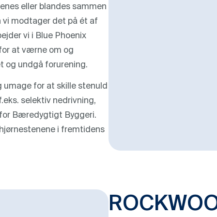
rurenes eller blandes sammen
 vi modtager det på ét af
jder vi i Blue Phoenix
or at værne om og
et og undgå forurening.
 umage for at skille stenuld
.eks. selektiv nedrivning,
or Bæredygtigt Byggeri.
 hjørnestenene i fremtidens
ROCKWOOL