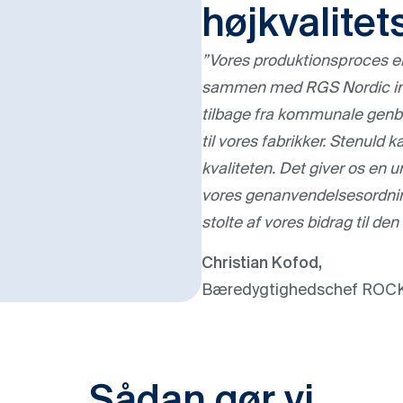
højkvalite
”Vores produktionsproces er 
sammen med RGS Nordic inds
tilbage fra kommunale genb
til vores fabrikker. Stenul
kvaliteten. Det giver os en 
vores genanvendelsesordnin
stolte af vores bidrag til de
Christian Kofod,
Bæredygtighedschef ROC
Sådan gør vi