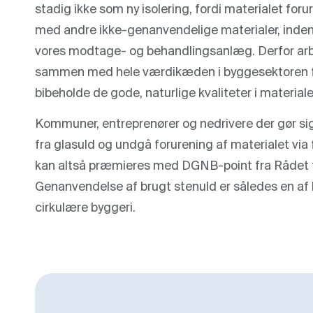
stadig ikke som ny isolering, fordi materialet fo
med andre ikke-genanvendelige materialer, inden
vores modtage- og behandlingsanlæg. Derfor arbe
sammen med hele værdikæden i byggesektoren f
bibeholde de gode, naturlige kvaliteter i material
Kommuner, entreprenører og nedrivere der gør sig
fra glasuld og undgå forurening af materialet via f
kan altså præmieres med DGNB-point fra Rådet f
Genanvendelse af brugt stenuld er således en af
cirkulære byggeri.