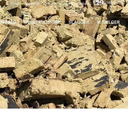
Min side
Priser
Nyheder
Om os
Kontakt
Faktura
AFFALD
OVERSKUDSJORD
SLAGGER
VI SÆLGER