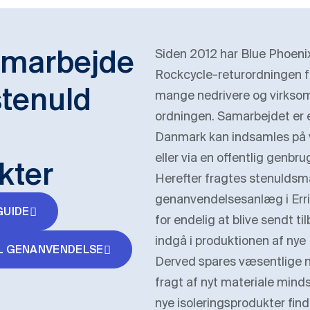
marbejde
Siden 2012 har Blue Pho
Rockcycle-returordningen 
 stenuld
mange nedrivere og virksom
ordningen. Samarbejdet er et
Danmark kan indsamles på 
eller via en offentlig genb
kter
Herefter fragtes stenuldsmat
genanvendelsesanlæg i Erri
GUIDE
for endelig at blive sendt 
indgå i produktionen af n
IL GENANVENDELSE
Derved spares væsentlige n
fragt af nyt materiale mi
nye isoleringsprodukter fin