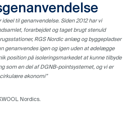
tsgenanvendelse
ideel til genanvendelse. Siden 2012 har vi
amlet, forarbejdet og taget brugt stenuld
rugsstationer, RGS Nordic anlæg og byggepladser
d kan genanvendes igen og igen uden at ødelægge
unik position på isoleringsmarkedet at kunne tilbyde
g som en del af DGNB-pointsystemet, og vi er
n cirkulære økonomi”
KWOOL Nordics.