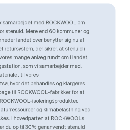
enix samarbejdet med ROCKWOOL om
for stenuld. Mere end 60 kommuner og
heder landet over benytter sig nu af
 retursystem, der sikrer, at stenuld i
vores mange anlæg rundt om i landet,
rugsstation, som vi samarbejder med.
erialet til vores
tsø, hvor det behandles og klargøres
tilbage til ROCKWOOL-fabrikker for at
ye ROCKWOOL-isoleringsprodukter.
aturressourcer og klimabelastning ved
ndskes. I hovedparten af ROCKWOOLs
der du op til 30% genanvendt stenuld