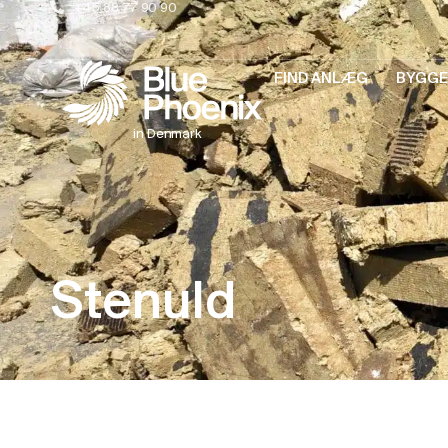
+45 88 77 90 90
FIND ANLÆG
BYGGE
in Denmark
Stenuld