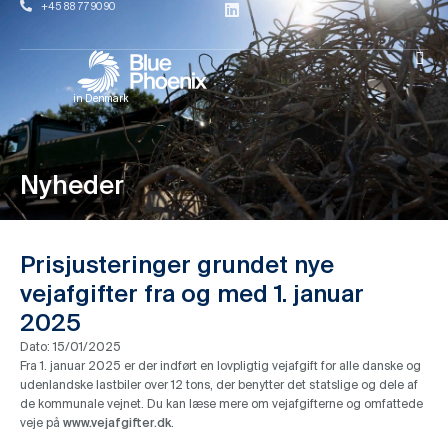
+45 88 77 90 90
in Denmark
Nyheder
Prisjusteringer grundet nye
vejafgifter fra og med 1. januar
2025
Dato:
15/01/2025
Fra 1. januar 2025 er der indført en lovpligtig vejafgift for alle danske og
udenlandske lastbiler over 12 tons, der benytter det statslige og dele af
de kommunale vejnet. Du kan læse mere om vejafgifterne og omfattede
veje på
www.vejafgifter.dk
.