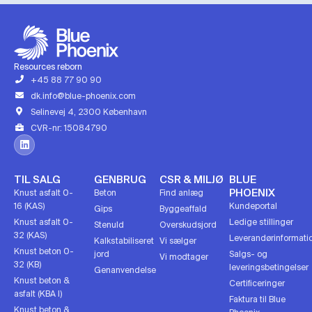
Resources reborn
+45 88 77 90 90
dk.info@blue-phoenix.com
Selinevej 4, 2300 København
CVR-nr: 15084790
TIL SALG
GENBRUG
CSR & MILJØ
BLUE
PHOENIX
Knust asfalt 0-
Beton
Find anlæg
16 (KAS)
Kundeportal
Gips
Byggeaffald
Knust asfalt 0-
Ledige stillinger
Stenuld
Overskudsjord
32 (KAS)
Leverandørinformati
Kalkstabiliseret
Vi sælger
Knust beton 0-
jord
Salgs- og
Vi modtager
32 (KB)
leveringsbetingelser
Genanvendelse
Knust beton &
Certificeringer
asfalt (KBA I)
Faktura til Blue
Knust beton &