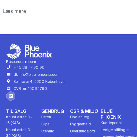
Læs mere
Resources reborn
+45 88 77 90 90
dk.info@blue-phoenix.com
Selinevej 4, 2300 København
CVR-nr: 15084790
TIL SALG
GENBRUG
CSR & MILJØ
BLUE
PHOENIX
Knust asfalt 0-
Beton
Find anlæg
16 (KAS)
Kundeportal
Gips
Byggeaffald
Knust asfalt 0-
Ledige stillinger
Stenuld
Overskudsjord
32 (KAS)
Leverandørinformati