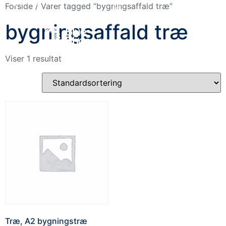
+45 88 77 90 90
Forside
/ Varer tagged “bygningsaffald træ”
bygningsaffald træ
in Denmark
Viser 1 resultat
Træ, A2 bygningstræ