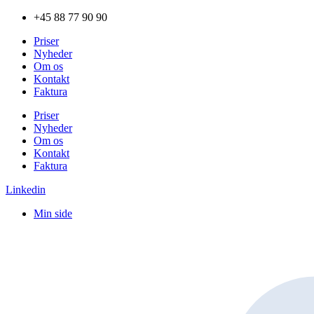
Videre
+45 88 77 90 90
til
Priser
indhold
Nyheder
Om os
Kontakt
Faktura
Priser
Nyheder
Om os
Kontakt
Faktura
Linkedin
Min side