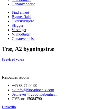
Genanvendelse
Find anlæg
Byggeaffald
Overskudsjord
Slagger
Vi sælger
Vi modtager
Genanvendelse
Træ, A2 bygningstræ
Se pris på varen
Resources reborn
+45 88 77 90 90
dk.info@blue-phoenix.com
Selinevej 4, 2300 København
CVR-nr: 15084790
Linkedin