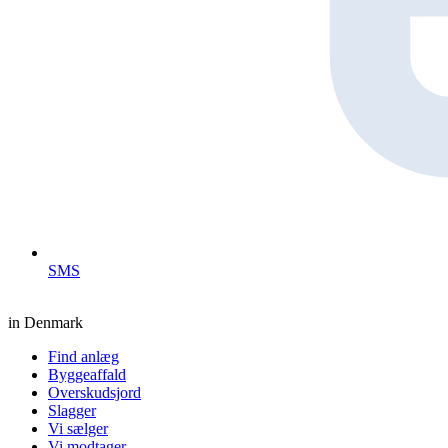
SMS
in Denmark
Find anlæg
Byggeaffald
Overskudsjord
Slagger
Vi sælger
Vi modtager