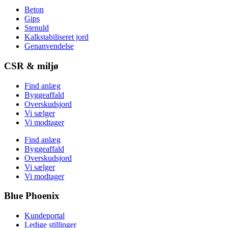
Beton
Gips
Stenuld
Kalkstabiliseret jord
Genanvendelse
CSR & miljø
Find anlæg
Byggeaffald
Overskudsjord
Vi sælger
Vi modtager
Find anlæg
Byggeaffald
Overskudsjord
Vi sælger
Vi modtager
Blue Phoenix
Kundeportal
Ledige stillinger