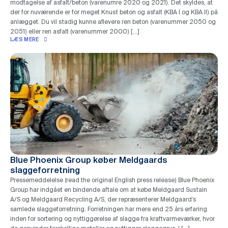
modtagelse af asfalt/beton (varenumre 2020 og 2021). Det skyldes, at
der for nuværende er for meget Knust beton og asfalt (KBA I og KBA II) på
anlægget. Du vil stadig kunne aflevere ren beton (varenummer 2050 og
2051) eller ren asfalt (varenummer 2000) […]
LÆS MERE
Blue Phoenix Group køber Meldgaards
slaggeforretning
Pressemeddelelse (read the original English press release) Blue Phoenix
Group har indgået en bindende aftale om at købe Meldgaard Sustain
A/S og Meldgaard Recycling A/S, der repræsenterer Meldgaard’s
samlede slaggeforretning. Forretningen har mere end 25 års erfaring
inden for sortering og nyttiggørelse af slagge fra kraftvarmeværker, hvor