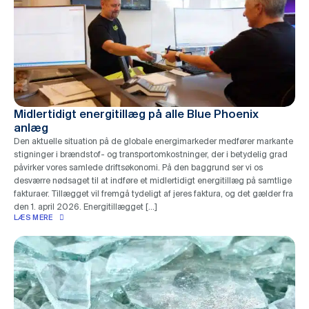
Midlertidigt energitillæg på alle Blue Phoenix
anlæg
Den aktuelle situation på de globale energimarkeder medfører markante
stigninger i brændstof- og transportomkostninger, der i betydelig grad
påvirker vores samlede driftsøkonomi. På den baggrund ser vi os
desværre nødsaget til at indføre et midlertidigt energitillæg på samtlige
fakturaer. Tillægget vil fremgå tydeligt af jeres faktura, og det gælder fra
den 1. april 2026. Energitillægget […]
LÆS MERE