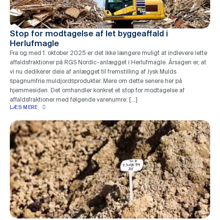
Stop for modtagelse af let byggeaffald i
Herlufmagle
Fra og med 1. oktober 2025 er det ikke længere muligt at indlevere lette
affaldsfraktioner på RGS Nordic-anlægget i Herlufmagle. Årsagen er, at
vi nu dedikerer dele af anlægget til fremstilling af Jysk Mulds
spagnumfrie muldjordsprodukter. Mere om dette senere her på
hjemmesiden. Det omhandler konkret et stop for modtagelse af
affaldsfraktioner med følgende varenumre: […]
LÆS MERE