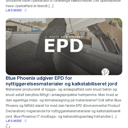
omdanne have-/parkaffald til forskellige vækstmedier. Det oparbejdede
have-/parkaffald er blandt […]
LÆS MERE
Blue Phoenix udgiver EPD for
nyttiggørelsesmaterialer og kalkstabiliseret jord
Materialer produceret af bygge- og anlægsaffald som knust beton og
knust asfalt benyttes flittigt i anlægsprojekter herhjemme. Men hvad er
den egentlige miljø- og klimaberegning på materialerne? Det løfter Blue
Phoenix og NIRAS sløret for med den første EPD (Environmental Product
Declaration) nogensinde for nyttiggørelsesmaterialer og kalkstabiliseret
jord. Blue Phoenixs 17 modtage- og behandlingsanlæg forhandler […]
LÆS MERE