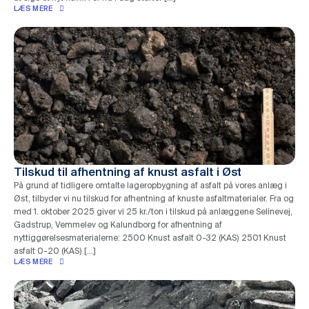
LÆS MERE
Tilskud til afhentning af knust asfalt i Øst
På grund af tidligere omtalte lageropbygning af asfalt på vores anlæg i
Øst, tilbyder vi nu tilskud for afhentning af knuste asfaltmaterialer. Fra og
med 1. oktober 2025 giver vi 25 kr./ton i tilskud på anlæggene Selinevej,
Gadstrup, Vemmelev og Kalundborg for afhentning af
nyttiggørelsesmaterialerne: 2500 Knust asfalt 0-32 (KAS) 2501 Knust
asfalt 0-20 (KAS) […]
LÆS MERE