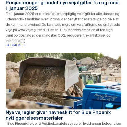
Prisjusteringer grundet nye vejafgifter fra og med
1. januar 2025
Fra 1. januar 2025 er der indført en lovpligtig vejafgift for alle danske og
udenlandske lastbiler over 12 tons, der benytter det statslige og dele af
de kommunale vejnet. Du kan læse mere om vejafgifterne og omfattede
veje på www.vejafgifter.dk. Det er Blue Phoenixs ambition at forfølge
transportløsninger, der mindsker C02, reducerer trekantskørsel og
samlede […]
LÆS MERE
Nye vejregler giver navneskift for Blue Phoenix
nyttiggørelsesmaterialer
I Blue Phoenix følger vi Vejdirektoratets vejregler, hvad angår betegnelser