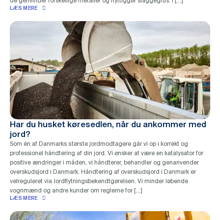
de genvinder forskellige metaller og nyttiggør slaggegrus. I […]
LÆS MERE
Har du husket køresedlen, når du ankommer med
jord?
Som én af Danmarks største jordmodtagere går vi op i korrekt og
professionel håndtering af din jord. Vi ønsker at være en katalysator for
positive ændringer i måden, vi håndterer, behandler og genanvender
overskudsjord i Danmark. Håndtering af overskudsjord i Danmark er
velreguleret via Jordflytningsbekendtgørelsen. Vi minder løbende
vognmænd og andre kunder om reglerne for […]
LÆS MERE