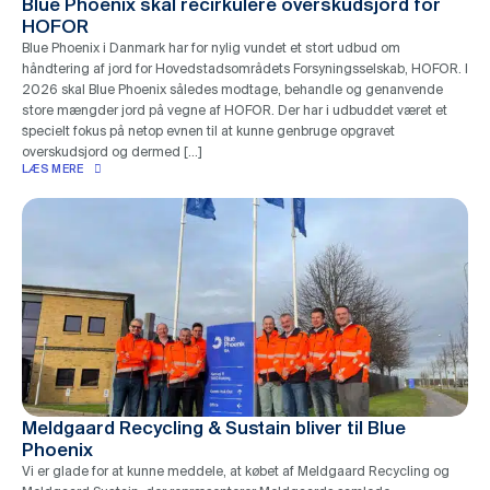
Blue Phoenix skal recirkulere overskudsjord for
HOFOR
Blue Phoenix i Danmark har for nylig vundet et stort udbud om
håndtering af jord for Hovedstadsområdets Forsyningsselskab, HOFOR. I
2026 skal Blue Phoenix således modtage, behandle og genanvende
store mængder jord på vegne af HOFOR. Der har i udbuddet været et
specielt fokus på netop evnen til at kunne genbruge opgravet
overskudsjord og dermed […]
LÆS MERE
Meldgaard Recycling & Sustain bliver til Blue
Phoenix
Vi er glade for at kunne meddele, at købet af Meldgaard Recycling og