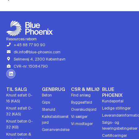
Resources reborn
+45 88 77 90 90
dk.info@blue-phoenix.com
Selinevej 4, 2300 København
CVR-nr: 15084790
TIL SALG
GENBRUG
CSR & MILJØ
BLUE
PHOENIX
Knust asfalt 0-
Beton
Find anlæg
16 (KAS)
Kundeportal
Gips
Byggeaffald
Knust asfalt 0-
Ledige stillinger
Stenuld
Overskudsjord
32 (KAS)
Leverandørinformati
Kalkstabiliseret
Vi sælger
Knust beton 0-
jord
Salgs- og
Vi modtager
32 (KB)
leveringsbetingelser
Genanvendelse
Knust beton &
Certificeringer