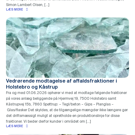
Simon Lambert Olsen, […]
LÆS MERE
Vedrørende modtagelse af affaldsfraktioner i
Holstebro og Kåstrup
Fra og med 01.06.2026 ophører vi med at modtage følgende fraktioner
på vores anlæg beliggende på Hjermvej 19, 7500 Holstebro samt
Kåstrupvej 15b, 7860 Spøttrup: – Tegl/beton – Gips – Planglas –
Glas/flasker Det skyldes, at de tilgængelige mængder ikke længere gør
det driftsmæssigt muligt at opretholde en produktionslinje for disse
fraktioner. Vi beder derfor kunder i området om […]
LÆS MERE