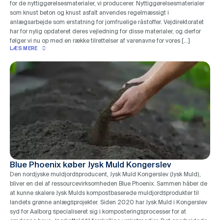
for de nyttiggørelsesmaterialer, vi producerer. Nyttiggørelsesmaterialer
som knust beton og knust asfalt anvendes regelmæssigt i
anlægsarbejde som erstatning for jomfruelige råstoffer. Vejdirektoratet
har for nylig opdateret deres vejledning for disse materialer, og derfor
følger vi nu op med en række tilrettelser af varenavne for vores […]
LÆS MERE
Blue Phoenix køber Jysk Muld Kongerslev
Den nordjyske muldjordsproducent, Jysk Muld Kongerslev (Jysk Muld),
bliver en del af ressourcevirksomheden Blue Phoenix. Sammen håber de
at kunne skalere Jysk Mulds kompostbaserede muldjordsprodukter til
landets grønne anlægsprojekter. Siden 2020 har Jysk Muld i Kongerslev
syd for Aalborg specialiseret sig i komposteringsprocesser for at