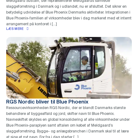
Meldgaard Sustain, der repræsenterer Meldgaards samlede
slaggeforretning i Danmark og i udlandet, nu er afsluttet. Det sikrer en
betydelig udvidelse af Blue Phoenix Denmarks aktiviteter. Integrationen i
Blue Phoenix-familien af ​​virksomheder blev i dag markeret med et internt
arrangement på kontoret i […]
LÆS MERE
RGS Nordic bliver til Blue Phoenix
Ressourcevirksomheden RGS Nordic, der er blandt Danmarks største
behandlere af byggeaffald og jord, skifter navn til Blue Phoenix.
Navneskiftet skyldes en global konsolidering af alle virksomheder under
Blue Phoenix-paraplyen samt aftalen om købet af Meldgaard’s
slaggeforretning. Bygge- og anlægsbranchen i Danmark skal til at lære
at sige et nyt navn. For fra i dag starter […]