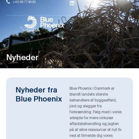
+45 88 77 90 90
in Denmark
Nyheder
Nyheder fra
Blue Phoenix i Danmark er
blandt landets største
Blue Phoenix
behandlere af byggeaffald,
jord og slagger fra
forbrænding. Følg med i vores
arbejde for mere cirkulær
affaldsbehandling og jagten
på at sikre ressourcer et nyt liv
ved at tilmelde dig vores