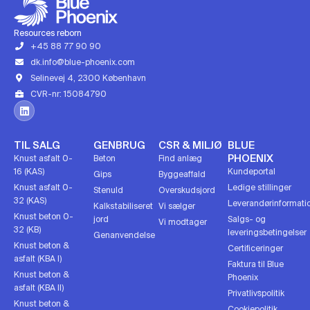
Resources reborn
+45 88 77 90 90
dk.info@blue-phoenix.com
Selinevej 4, 2300 København
CVR-nr: 15084790
TIL SALG
GENBRUG
CSR & MILJØ
BLUE
PHOENIX
Knust asfalt 0-
Beton
Find anlæg
16 (KAS)
Kundeportal
Gips
Byggeaffald
Knust asfalt 0-
Ledige stillinger
Stenuld
Overskudsjord
32 (KAS)
Leverandørinformati
Kalkstabiliseret
Vi sælger
Knust beton 0-
jord
Salgs- og
Vi modtager
32 (KB)
leveringsbetingelser
Genanvendelse
Knust beton &
Certificeringer
asfalt (KBA I)
Faktura til Blue
Knust beton &
Phoenix
asfalt (KBA II)
Privatlivspolitik
Knust beton &
Cookiepolitik