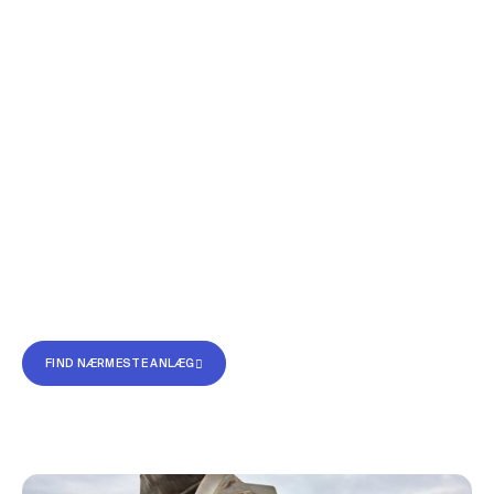
+45 88 77 90 90
in Denmark
Vi forvandler affald til
ressourcer i industriskala
Blue Phoenix (tidligere RGS Nordic) er en af Danmarks førende
ressourcevirksomheder. Vi håndterer millioner af tons jord,
byggeaffald og slagger hvert år – og omdanner det til
dokumenterede, cirkulære ressourcer til brug i fremtidens byggeri.
FIND NÆRMESTE ANLÆG