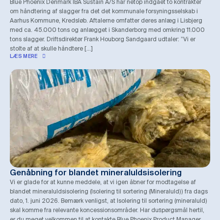
Blue Phoenix Denmark IBA Sustain A/S har netop indgået to kontrakter
om håndtering af slagger fra det det kommunale forsyningsselskab i
Aarhus Kommune, Kredsløb. Aftalerne omfatter deres anlæg i Lisbjerg
med ca. 45.000 tons og anlægget i Skanderborg med omkring 11.000
tons slagger. Driftsdirektør Frank Houborg Sandgaard udtaler: ”Vi er
stolte af at skulle håndtere […]
LÆS MERE
Genåbning for blandet mineraluldsisolering
Vi er glade for at kunne meddele, at vi igen åbner for modtagelse af
blandet mineraluldsisolering (Isolering til sortering (Mineraluld)) fra dags
dato, 1. juni 2026. Bemærk venligst, at Isolering til sortering (mineraluld)
skal komme fra relevante koncessionsområder. Har duspørgsmål hertil,
er du meget velkommen til at kontakte Blue Phoenix Product Manager,