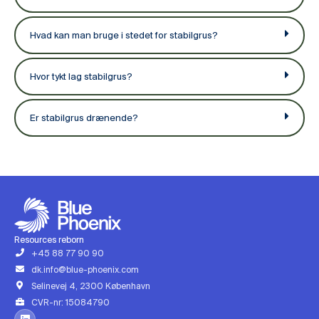
Hvad kan man bruge i stedet for stabilgrus?
Hvor tykt lag stabilgrus?
Er stabilgrus drænende?
Resources reborn
+45 88 77 90 90
dk.info@blue-phoenix.com
Selinevej 4, 2300 København
CVR-nr: 15084790