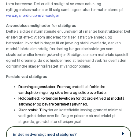
form bæreevne. Det er altid muligt at se vores natur- og
nyttiggørelsesmaterialer til salg samt lagerstatus for materialerne på
www.rgsnordic.com/vi-saelger
Anvendelsesmuligheder for stabilgrus
Dette alsidige naturmateriale er uundværligt i mange konstruktioner. Det
er særligt effektivt som underlag for fliser, asfalt (vejanlæg), og
betonsten, hvor det bidrager til en jævn og stabil overflade, der kan
modstå både almindelig færdsel og tungere belastninger som
skraldebiler eller leveringskøretøjer. Stabilgrus er som materiale specielt
egnet til dræning, da det hjælper med at lede vand væk fra overfladen
og forhindre skader forårsaget af vandophobning​.
Fordele ved stabilgrus
Dræningsegenskaber: Fremragende til at forhindre
vandophobninger og sikre tørre og solide overflader.
Holdbarhed: Forlænger levetiden for dit projekt ved at modstå
sætninger og bevare terrænets jævnhed.
Økonomisk: Tilby
der en kosteffektiv løsning grundet minimal
vedligeholdelse over tid. Dog er priserne på materialet pt.
stigende, grundet stor efterspørgsel.
Er det nødvendigt med stabilgrus?