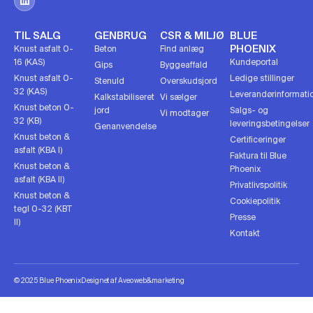
TIL SALG
GENBRUG
CSR & MILJØ
BLUE
PHOENIX
Knust asfalt 0-
Beton
Find anlæg
16 (KAS)
Kundeportal
Gips
Byggeaffald
Knust asfalt 0-
Ledige stillinger
Stenuld
Overskudsjord
32 (KAS)
Leverandørinformati
Kalkstabiliseret
Vi sælger
Knust beton 0-
jord
Salgs- og
Vi modtager
32 (KB)
leveringsbetingelser
Genanvendelse
Knust beton &
Certificeringer
asfalt (KBA I)
Faktura til Blue
Knust beton &
Phoenix
asfalt (KBA II)
Privatlivspolitik
Knust beton &
Cookiepolitik
tegl 0-32 (KBT
Presse
II)
Kontakt
© 2025 Blue Phoenix
Designet af Aveo web&marketing