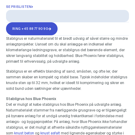
SE PRISLISTEN
RING +45 88 77 90 90
Stabilgrus er naturmaterialet til et bredt udvalg af såvel større og mindre
anlægsprojekter. Uanset om du skal anlægge en indkørsel eller
kilometerlange ledningsgrave, er stabilgrus det bærende element, der
sikrer langvarig stabilitet og holdbarhed. Blue Phoenix fører stabilgrus,
primært til erhvervssalg, på udvalgte anlæg.
Stabilgrus er en effektiv blanding af sand, småsten, og ofte ler, der
sammen skaber en kompakt og stabil base. Typisk indeholder stabilgrus
knuste sten op til 32 mm, hvilket er ideelt til komprimering og sikrer en
solid bund uden sætninger eller ujævnheder​.
Stabilgrus hos Blue Phoenix
Det er muligt at købe stabilgrus hos Blue Phoenix på udvalgte anlæg.
Naturmaterialet stammer fra nærliggende grusgrave og er tilgængeligt
på bynære anlæg for at undgå unødig trekantkørsel i forbindelse med
anlægs- og byggeprojekter. På anlæg, hvor Blue Phoenix ikke forhandler
stabilgrus, er det muligt at afhente såkaldte nyttiggørelsesmaterialer
som
knust beton
og
knust asfalt
med lignende egenskaber og styrke i