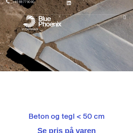
+45 88 77 90 90
in Denmark
Beton og tegl < 50 cm
Se pris på varen