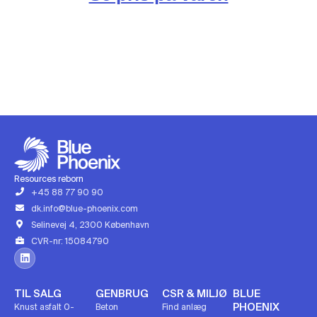
Resources reborn
+45 88 77 90 90
dk.info@blue-phoenix.com
Selinevej 4, 2300 København
CVR-nr: 15084790
TIL SALG
GENBRUG
CSR & MILJØ
BLUE
PHOENIX
Knust asfalt 0-
Beton
Find anlæg