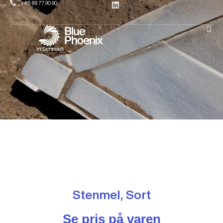
+45 88 77 90 90
in Denmark
Stenmel, Sort
Se pris på varen