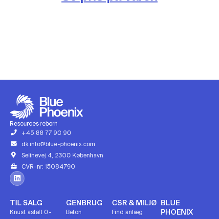
Resources reborn
+45 88 77 90 90
dk.info@blue-phoenix.com
Selinevej 4, 2300 København
CVR-nr: 15084790
TIL SALG
GENBRUG
CSR & MILJØ
BLUE
PHOENIX
Knust asfalt 0-
Beton
Find anlæg