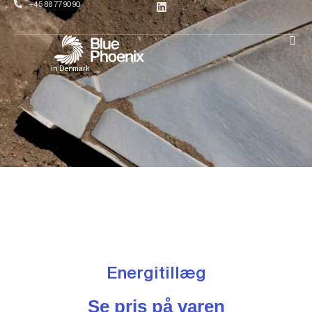
+45 88 77 90 90
in Denmark
Energitillæg
Se pris på varen