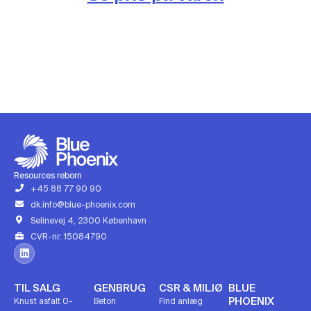
Resources reborn
+45 88 77 90 90
dk.info@blue-phoenix.com
Selinevej 4, 2300 København
CVR-nr: 15084790
TIL SALG
GENBRUG
CSR & MILJØ
BLUE
PHOENIX
Knust asfalt 0-
Beton
Find anlæg