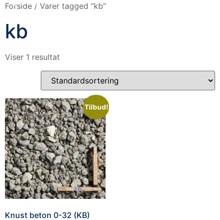
+45 88 77 90 90
Forside
/ Varer tagged “kb”
kb
in Denmark
Viser 1 resultat
Tilbud!
Knust beton 0-32 (KB)