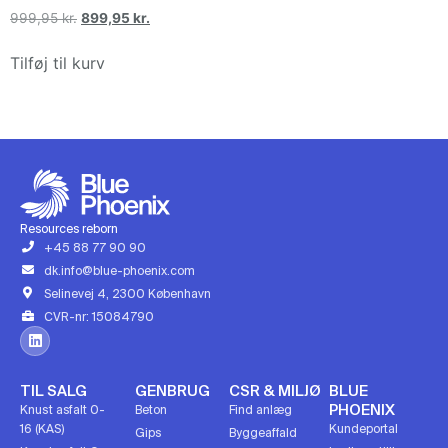
999,95
kr.
899,95
kr.
Tilføj til kurv
Resources reborn
+45 88 77 90 90
dk.info@blue-phoenix.com
Selinevej 4, 2300 København
CVR-nr: 15084790
TIL SALG
GENBRUG
CSR & MILJØ
BLUE
PHOENIX
Knust asfalt 0-
Beton
Find anlæg
16 (KAS)
Kundeportal
Gips
Byggeaffald