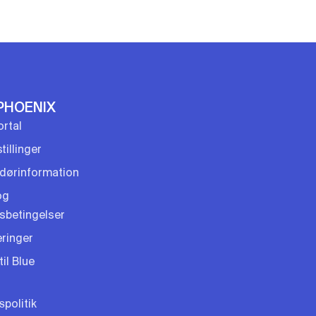
PHOENIX
rtal
tillinger
dørinformation
og
gsbetingelser
eringer
til Blue
spolitik