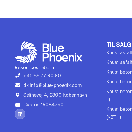
TIL SALG
Knust asfal
Knust asfal
Resources reborn
Knust beton
+45 88 77 90 90
Knust beton 
dk.info@blue-phoenix.com
Knust beton
Selinevej 4, 2300 København
II)
CVR-nr: 15084790
Knust beton
(KBT II)