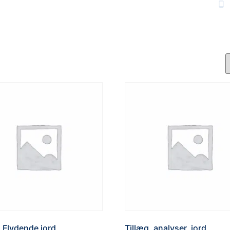
Min side
Priser
Nyheder
Om os
Kontakt
Faktura
AFFALD
OVERSKUDSJORD
SLAGGER
VI SÆLGER
, Flydende jord
Tillæg, analyser, jord