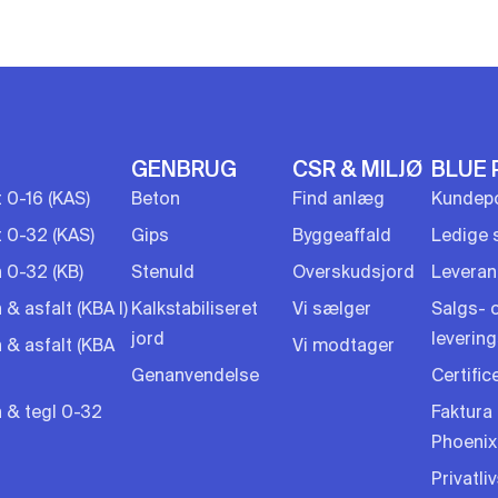
GENBRUG
CSR & MILJØ
BLUE 
t 0-16 (KAS)
Beton
Find anlæg
Kundepo
t 0-32 (KAS)
Gips
Byggeaffald
Ledige s
 0-32 (KB)
Stenuld
Overskudsjord
Leveran
& asfalt (KBA I)
Kalkstabiliseret
Vi sælger
Salgs- 
jord
leverin
 & asfalt (KBA
Vi modtager
Genanvendelse
Certific
 & tegl 0-32
Faktura 
Phoenix
Privatliv