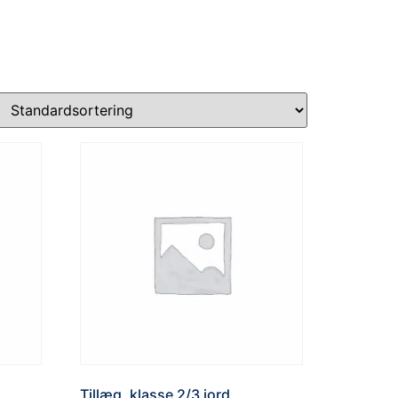
SMS
VI MODTAGER
GENANVENDELSE
Tillæg, klasse 2/3 jord