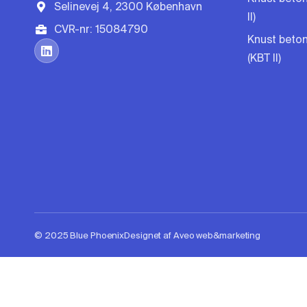
Selinevej 4, 2300 København
II)
CVR-nr: 15084790
Knust beton
(KBT II)
© 2025 Blue Phoenix
Designet af Aveo web&marketing