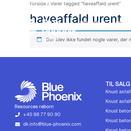
+45 88 77 90 90
Forside
/ Varer tagged “haveaffald urent”
haveaffald urent
FIND ANLÆG
BYGGE
Der blev ikke fundet nogle varer, der 
in Denmark
TIL SALG
Knust asfal
Knust asfal
Resources reborn
Knust beton
+45 88 77 90 90
Knust beton 
dk.info@blue-phoenix.com
Knust beton