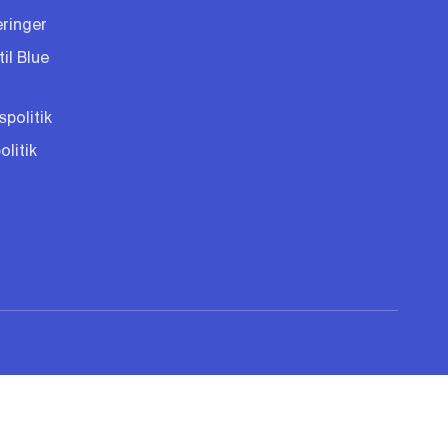
eringer
til Blue
spolitik
litik