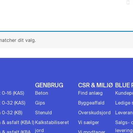
Min side
Priser
Nyheder
Om os
Kontakt
Faktura
AFFALD
OVERSKUDSJORD
SLAGGER
VI SÆLGER
matcher dit valg.
GENBRUG
CSR & MILJØ
BLUE 
t 0-16 (KAS)
Beton
Find anlæg
Kundepo
t 0-32 (KAS)
Gips
Byggeaffald
Ledige s
 0-32 (KB)
Stenuld
Overskudsjord
Leveran
& asfalt (KBA I)
Kalkstabiliseret
Vi sælger
Salgs- 
jord
leverin
 & asfalt (KBA
Vi modtager