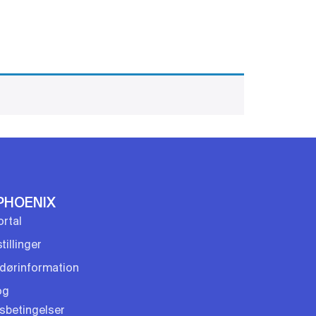
SMS
VI MODTAGER
GENANVENDELSE
PHOENIX
rtal
tillinger
dørinformation
og
gsbetingelser