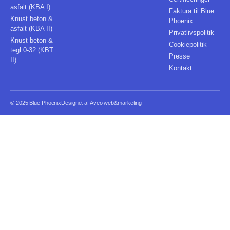
asfalt (KBA I)
Faktura til Blue
Knust beton &
Phoenix
asfalt (KBA II)
Privatlivspolitik
Knust beton &
Cookiepolitik
tegl 0-32 (KBT
Presse
II)
Kontakt
© 2025 Blue Phoenix
Designet af Aveo web&marketing