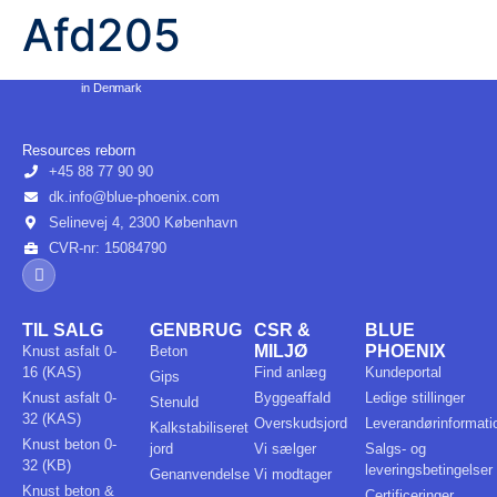
+45 88 77 90 90
Afd205
in Denmark
Resources reborn
+45 88 77 90 90
dk.info@blue-phoenix.com
Selinevej 4, 2300 København
CVR-nr: 15084790
TIL SALG
GENBRUG
CSR &
BLUE
MILJØ
PHOENIX
Knust asfalt 0-
Beton
16 (KAS)
Find anlæg
Kundeportal
Gips
Knust asfalt 0-
Byggeaffald
Ledige stillinger
Stenuld
32 (KAS)
Overskudsjord
Leverandørinformati
Kalkstabiliseret
Knust beton 0-
jord
Vi sælger
Salgs- og
32 (KB)
leveringsbetingelser
Genanvendelse
Vi modtager
Knust beton &
Certificeringer