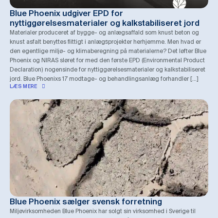
Blue Phoenix udgiver EPD for
nyttiggørelsesmaterialer og kalkstabiliseret jord
Materialer produceret af bygge- og anlægsaffald som knust beton og
knust asfalt benyttes flittigt i anlægsprojekter herhjemme. Men hvad er
den egentlige miljø- og klimaberegning på materialerne? Det løfter Blue
Phoenix og NIRAS sløret for med den første EPD (Environmental Product
Declaration) nogensinde for nyttiggørelsesmaterialer og kalkstabiliseret
jord. Blue Phoenixs 17 modtage- og behandlingsanlæg forhandler […]
LÆS MERE
Blue Phoenix sælger svensk forretning
Miljøvirksomheden Blue Phoenix har solgt sin virksomhed i Sverige til