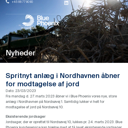
+45 88 77 90 90
in Denmark
Nyheder
Spritnyt anlæg i Nordhavnen åbner
for modtagelse af jord
Dato:
23/03/2023
Fra mandag d. 27. marts 2023 åbner vi i Blue Phoenix vores nye, store
anlæg i Nordhavnen på Nordsøvej 1. Samtidig lukker vi helt for
modtagelse af jord på Nordsøvej 10.
Eksisterende jordsager
Jordsager, der er oprettet til Nordsøvej 10, lukkes pr. 24. marts 2023. Blue
Phoenix kundeservice kan hjælpe med at få lavet eksisterende jordsager