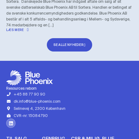
Sortera. Danskejede Blue Phoenix har indgået aftale om salg af sit
svenske datterselskab Blue Phoenix AB til Sortera. Handlen er betinget af
de svenske konkurrencemyndigheders godkendelse. Blue Phoenix AB
består af i alt 5 affalds- og behandlingsanlæg i Mellem- og Sydsverige,
74 medarbejdere og en […]
LÆS MERE
SE ALLE NYHEDER
Resources reborn
+45 88 77 90 90
dk.info@blue-phoenix.com
Selinevej 4, 2300 København
CVR-nr: 15084790
TIL SALG
GENBRUG
CSR & MILJØ
BLUE