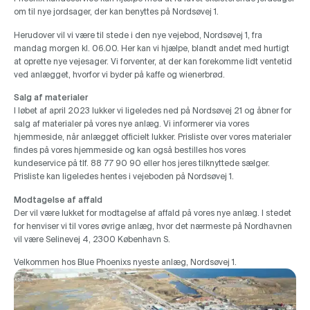
om til nye jordsager, der kan benyttes på Nordsøvej 1.
Herudover vil vi være til stede i den nye vejebod, Nordsøvej 1, fra
mandag morgen kl. 06.00. Her kan vi hjælpe, blandt andet med hurtigt
at oprette nye vejesager. Vi forventer, at der kan forekomme lidt ventetid
ved anlægget, hvorfor vi byder på kaffe og wienerbrød.
Salg af materialer
I løbet af april 2023 lukker vi ligeledes ned på Nordsøvej 21 og åbner for
salg af materialer på vores nye anlæg. Vi informerer via vores
hjemmeside, når anlægget officielt lukker. Prisliste over vores materialer
findes på vores hjemmeside og kan også bestilles hos vores
kundeservice på tlf. 88 77 90 90 eller hos jeres tilknyttede sælger.
Prisliste kan ligeledes hentes i vejeboden på Nordsøvej 1.
Modtagelse af affald
Der vil være lukket for modtagelse af affald på vores nye anlæg. I stedet
for henviser vi til vores øvrige anlæg, hvor det nærmeste på Nordhavnen
vil være Selinevej 4, 2300 København S.
Velkommen hos Blue Phoenixs nyeste anlæg, Nordsøvej 1.