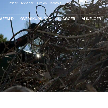
Min side
Priser
Nyheder
Om os
Kontakt
Faktura
AFFALD
OVERSKUDSJORD
SLAGGER
VI SÆLGER