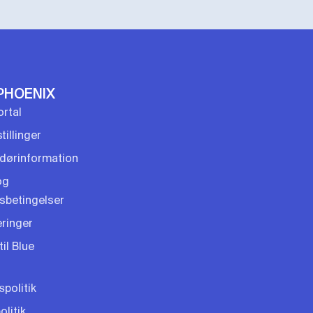
PHOENIX
rtal
tillinger
dørinformation
og
gsbetingelser
eringer
til Blue
spolitik
litik