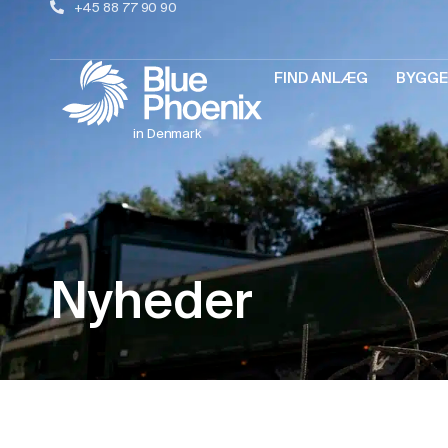
+45 88 77 90 90
FIND ANLÆG
BYGGE
in Denmark
Nyheder