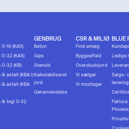
GENBRUG
CSR & MILJØ
BLUE 
t 0-16 (KAS)
Beton
Find anlæg
Kundepo
t 0-32 (KAS)
Gips
Byggeaffald
Ledige s
 0-32 (KB)
Stenuld
Overskudsjord
Leveran
& asfalt (KBA I)
Kalkstabiliseret
Vi sælger
Salgs- 
jord
leverin
 & asfalt (KBA
Vi modtager
Genanvendelse
Certific
 & tegl 0-32
Faktura 
Phoenix
Privatliv
Cookiepo