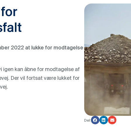
for
falt
mber 2022 at lukke for modtagelse
 vi igen kan åbne for modtagelse af
ej. Der vil fortsat være lukket for
øvej.
Del: