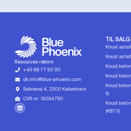
TIL SALG
Knust asfal
Knust asfal
Resources reborn
Knust beton
+45 88 77 90 90
Knust beton 
dk.info@blue-phoenix.com
Knust beton
Selinevej 4, 2300 København
II)
CVR-nr: 15084790
Knust beton
(KBT II)