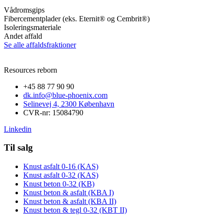
Vådromsgips
Fibercementplader (eks. Eternit® og Cembrit®)
Isoleringsmateriale
Andet affald
Se alle affaldsfraktioner
Resources reborn
+45 88 77 90 90
dk.info@blue-phoenix.com
Selinevej 4, 2300 København
CVR-nr: 15084790
Linkedin
Til salg
Knust asfalt 0-16 (KAS)
Knust asfalt 0-32 (KAS)
Knust beton 0-32 (KB)
Knust beton & asfalt (KBA I)
Knust beton & asfalt (KBA II)
Knust beton & tegl 0-32 (KBT II)