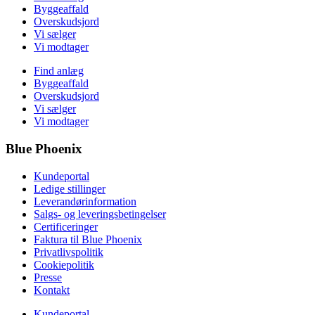
Byggeaffald
Overskudsjord
Vi sælger
Vi modtager
Find anlæg
Byggeaffald
Overskudsjord
Vi sælger
Vi modtager
Blue Phoenix
Kundeportal
Ledige stillinger
Leverandørinformation
Salgs- og leveringsbetingelser
Certificeringer
Faktura til Blue Phoenix
Privatlivspolitik
Cookiepolitik
Presse
Kontakt
Kundeportal