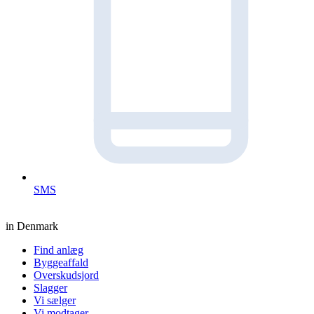
SMS
in Denmark
Find anlæg
Byggeaffald
Overskudsjord
Slagger
Vi sælger
Vi modtager