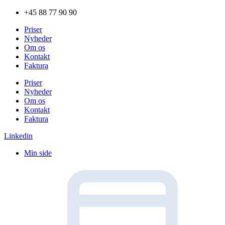
Videre
+45 88 77 90 90
til
Priser
indhold
Nyheder
Om os
Kontakt
Faktura
Priser
Nyheder
Om os
Kontakt
Faktura
Linkedin
Min side