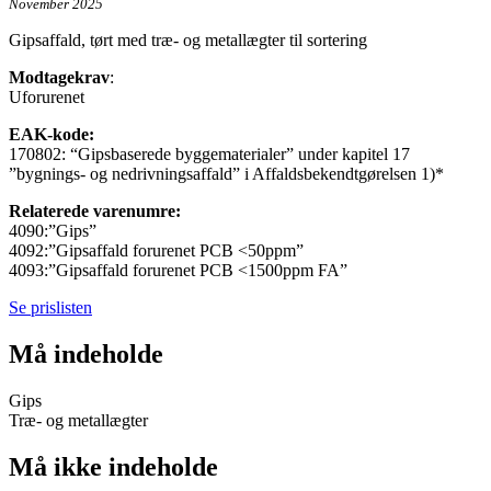
November 2025
Gipsaffald, tørt med træ- og metallægter til sortering
Modtagekrav
:
Uforurenet
EAK-kode:
170802: “Gipsbaserede byggematerialer” under kapitel 17
”bygnings- og nedrivningsaffald” i Affaldsbekendtgørelsen 1)*
Relaterede varenumre:
4090:”Gips”
4092:”Gipsaffald forurenet PCB <50ppm”
4093:”Gipsaffald forurenet PCB <1500ppm FA”
Se prislisten
Må indeholde
Gips
Træ- og metallægter
Må ikke indeholde