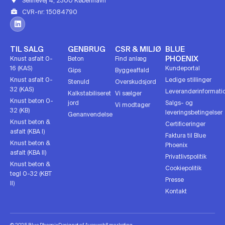
Selinevej 4, 2300 København
CVR-nr: 15084790
TIL SALG
GENBRUG
CSR & MILJØ
BLUE
PHOENIX
Knust asfalt 0-
Beton
Find anlæg
16 (KAS)
Kundeportal
Gips
Byggeaffald
Knust asfalt 0-
Ledige stillinger
Stenuld
Overskudsjord
32 (KAS)
Leverandørinformati
Kalkstabiliseret
Vi sælger
Knust beton 0-
jord
Salgs- og
Vi modtager
32 (KB)
leveringsbetingelser
Genanvendelse
Knust beton &
Certificeringer
asfalt (KBA I)
Faktura til Blue
Knust beton &
Phoenix
asfalt (KBA II)
Privatlivspolitik
Knust beton &
Cookiepolitik
tegl 0-32 (KBT
Presse
II)
Kontakt
© 2025 Blue Phoenix
Designet af Aveo web&marketing