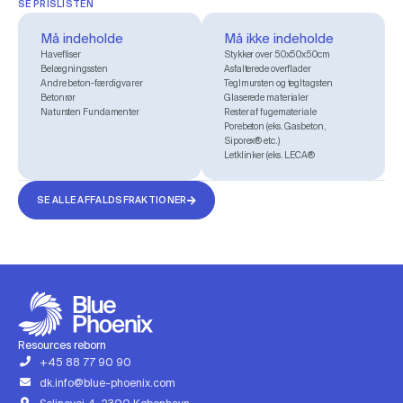
SE PRISLISTEN
Må indeholde
Må ikke indeholde
Havefliser
Stykker over 50x50x50cm
Belægningssten
Asfalterede overflader
Andre beton-færdigvarer
Teglmursten og tegltagsten
Betonrør
Glaserede materialer
Natursten Fundamenter
Rester af fugemateriale
Porebeton (eks. Gasbeton,
Siporex® etc.)
Letklinker (eks. LECA®
SE ALLE AFFALDSFRAKTIONER
Resources reborn
+45 88 77 90 90
dk.info@blue-phoenix.com