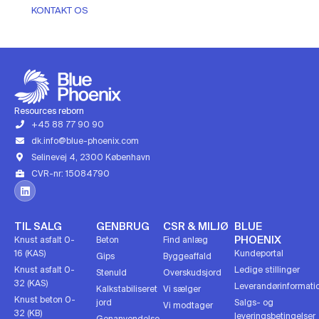
KONTAKT OS
Resources reborn
+45 88 77 90 90
dk.info@blue-phoenix.com
Selinevej 4, 2300 København
CVR-nr: 15084790
TIL SALG
GENBRUG
CSR & MILJØ
BLUE
PHOENIX
Knust asfalt 0-
Beton
Find anlæg
16 (KAS)
Kundeportal
Gips
Byggeaffald
Knust asfalt 0-
Ledige stillinger
Stenuld
Overskudsjord
32 (KAS)
Leverandørinformati
Kalkstabiliseret
Vi sælger
Knust beton 0-
jord
Salgs- og
Vi modtager
32 (KB)
leveringsbetingelser
Genanvendelse