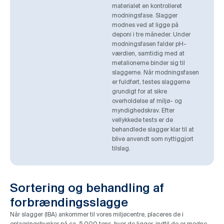
materialet en kontrolleret
modningsfase. Slagger
modnes ved at ligge på
deponi i tre måneder. Under
modningsfasen falder pH-
værdien, samtidig med at
metalionerne binder sig til
slaggerne. Når modningsfasen
er fuldført, testes slaggerne
grundigt for at sikre
overholdelse af miljø- og
myndighedskrav. Efter
vellykkede tests er de
behandlede slagger klar til at
blive anvendt som nyttiggjort
tilslag.
Sortering og behandling af
forbrændingsslagge
Når slagger (IBA) ankommer til vores miljøcentre, placeres de i
oplagringsbunker på ca. 5.000 tons, hvor de ligger, indtil de er modne.