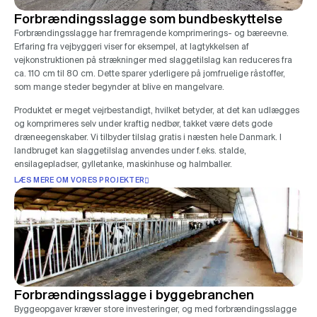
Forbrændingsslagge som bundbeskyttelse
Forbrændingsslagge har fremragende komprimerings- og bæreevne.
Erfaring fra vejbyggeri viser for eksempel, at lagtykkelsen af
vejkonstruktionen på strækninger med slaggetilslag kan reduceres fra
ca. 110 cm til 80 cm. Dette sparer yderligere på jomfruelige råstoffer,
som mange steder begynder at blive en mangelvare.
Produktet er meget vejrbestandigt, hvilket betyder, at det kan udlægges
og komprimeres selv under kraftig nedbør, takket være dets gode
dræneegenskaber. Vi tilbyder tilslag gratis i næsten hele Danmark. I
landbruget kan slaggetilslag anvendes under f.eks. stalde,
ensilagepladser, gylletanke, maskinhuse og halmballer.
LÆS MERE OM VORES PROJEKTER
Forbrændingsslagge i byggebranchen
Byggeopgaver kræver store investeringer, og med forbrændingsslagge