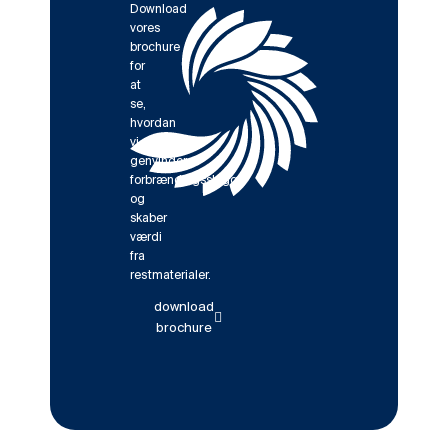
Download
vores
brochure
for
at
se,
hvordan
vi
genvinder
forbrændingsslagge
og
skaber
værdi
fra
restmaterialer.
download
brochure