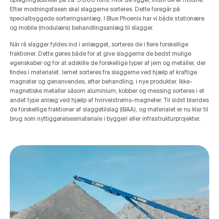
Efter modningsfasen skal slaggerne sorteres. Dette foregår på
specialbyggede sorteringsanlæg. I Blue Phoenix har vi både stationære
og mobile (modulære) behandlingsanlæg til slagger.
Når rå slagger fyldes ind i anlægget, sorteres de i flere forskellige
fraktioner. Dette gøres både for at give slaggerne de bedst mulige
egenskaber og for at adskille de forskellige typer af jern og metaller, der
findes i materialet. Jernet sorteres fra slaggerne ved hjælp af kraftige
magneter og genanvendes, efter behandling, i nye produkter. Ikke-
magnetiske metaller såsom aluminium, kobber og messing sorteres i et
andet type anlæg ved hjælp af hvirvelstrøms-magneter. Til sidst blandes
de forskellige fraktioner af slaggetilslag (IBAA), og materialet er nu klar til
brug som nyttiggørelsesmateriale i byggeri eller infrastrukturprojekter.
Projekter