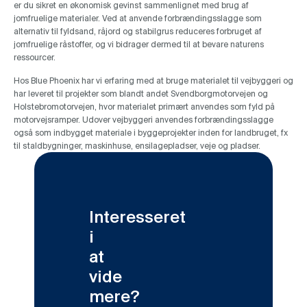
er du sikret en økonomisk gevinst sammenlignet med brug af
jomfruelige materialer. Ved at anvende forbrændingsslagge som
alternativ til fyldsand, råjord og stabilgrus reduceres forbruget af
jomfruelige råstoffer, og vi bidrager dermed til at bevare naturens
ressourcer.
Hos Blue Phoenix har vi erfaring med at bruge materialet til vejbyggeri og
har leveret til projekter som blandt andet Svendborgmotorvejen og
Holstebromotorvejen, hvor materialet primært anvendes som fyld på
motorvejsramper. Udover vejbyggeri anvendes forbrændingsslagge
også som indbygget materiale i byggeprojekter inden for landbruget, fx
til staldbygninger, maskinhuse, ensilagepladser, veje og pladser.
Interesseret
i
at
vide
mere?