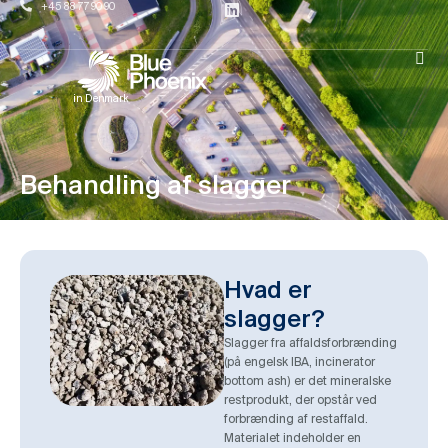
+45 88 77 90 90
in Denmark
Behandling af slagger
Hvad er
slagger?
Slagger fra affaldsforbrænding
(på engelsk IBA, incinerator
bottom ash) er det mineralske
restprodukt, der opstår ved
forbrænding af restaffald.
Materialet indeholder en