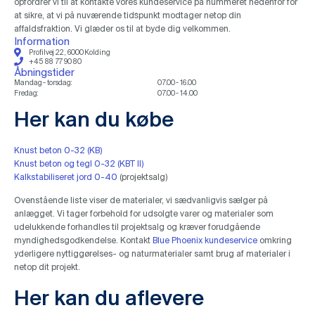
opfordrer vi til at kontakte vores kundeservice på nummeret nedenfor for
at sikre, at vi på nuværende tidspunkt modtager netop din
affaldsfraktion. Vi glæder os til at byde dig velkommen.
Information
Profilvej 22, 6000 Kolding
+45 88 77 90 80
Åbningstider
Mandag - torsdag:
07.00 - 16.00
Fredag:
07.00 - 14.00
Her kan du købe
Knust beton 0-32 (KB)
Knust beton og tegl 0-32 (KBT II)
Kalkstabiliseret jord 0-40
(projektsalg)
Ovenstående liste viser de materialer, vi sædvanligvis sælger på
anlægget. Vi tager forbehold for udsolgte varer og materialer som
udelukkende forhandles til projektsalg og kræver forudgående
myndighedsgodkendelse. Kontakt
Blue Phoenix kundeservice
omkring
yderligere nyttiggørelses- og naturmaterialer samt brug af materialer i
netop dit projekt.
Her kan du aflevere