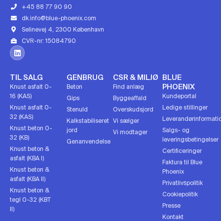
+45 88 77 90 90
dk.info@blue-phoenix.com
Selinevej 4, 2300 København
CVR-nr: 15084790
TIL SALG
GENBRUG
CSR & MILJØ
BLUE
PHOENIX
Knust asfalt 0-
Beton
Find anlæg
16 (KAS)
Kundeportal
Gips
Byggeaffald
Knust asfalt 0-
Ledige stillinger
Stenuld
Overskudsjord
32 (KAS)
Leverandørinformati
Kalkstabiliseret
Vi sælger
Knust beton 0-
jord
Salgs- og
Vi modtager
32 (KB)
leveringsbetingelser
Genanvendelse
Knust beton &
Certificeringer
asfalt (KBA I)
Faktura til Blue
Knust beton &
Phoenix
asfalt (KBA II)
Privatlivspolitik
Knust beton &
Cookiepolitik
tegl 0-32 (KBT
Presse
II)
Kontakt