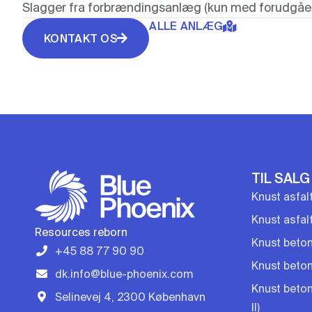
Slagger fra forbrændingsanlæg (kun med forudgåen
ALLE ANLÆG
KONTAKT OS
TIL SALG
Knust asfal
Knust asfal
Resources reborn
Knust beton
+45 88 77 90 90
Knust beton 
dk.info@blue-phoenix.com
Knust beton
Selinevej 4, 2300 København
II)