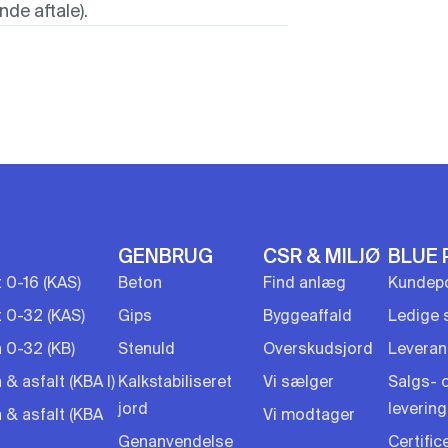
de aftale).
GENBRUG
CSR & MILJØ
BLUE 
t 0-16 (KAS)
Beton
Find anlæg
Kundepo
t 0-32 (KAS)
Gips
Byggeaffald
Ledige s
 0-32 (KB)
Stenuld
Overskudsjord
Leveran
& asfalt (KBA I)
Kalkstabiliseret
Vi sælger
Salgs- 
jord
leverin
 & asfalt (KBA
Vi modtager
Genanvendelse
Certific