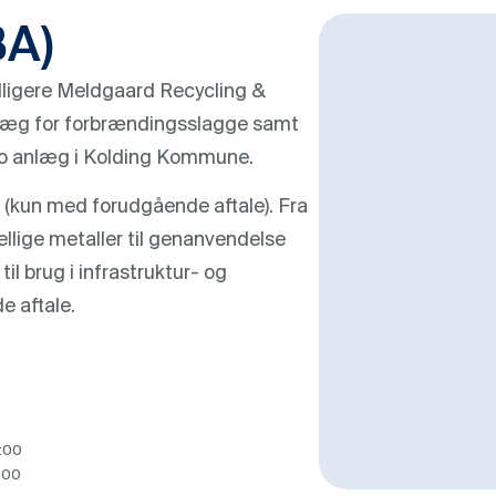
BA)
dligere Meldgaard Recycling &
nlæg for forbrændingsslagge samt
 to anlæg i Kolding Kommune.
 (kun med forudgående aftale). Fra
llige metaller til genanvendelse
l brug i infrastruktur- og
e aftale.
6:00
:00