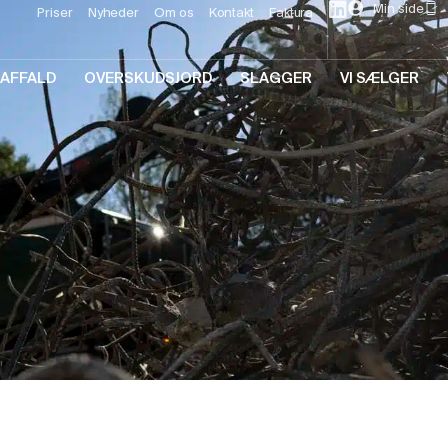
Min side
Priser
Nyheder
Om os
Kontakt
Faktura
AFFALD
OVERSKUDSJORD
SLAGGER
VI SÆLGER