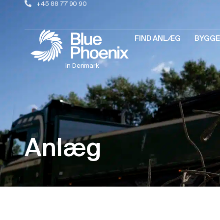
+45 88 77 90 90
FIND ANLÆG
BYGGE
in Denmark
Anlæg